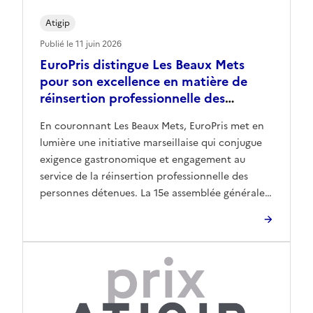
Atigip
Publié le 11 juin 2026
EuroPris distingue Les Beaux Mets
pour son excellence en matière de
réinsertion professionnelle des
personnes détenues
En couronnant Les Beaux Mets, EuroPris met en
lumière une initiative marseillaise qui conjugue
exigence gastronomique et engagement au
service de la réinsertion professionnelle des
personnes détenues. La 15e assemblée générale
d’EuroPris s’est tenue à Malte au début du mois
de juin. Créé en 2011, EuroPris est une
organisation européenne qui rassemble les
administrations pénitentiaires […]