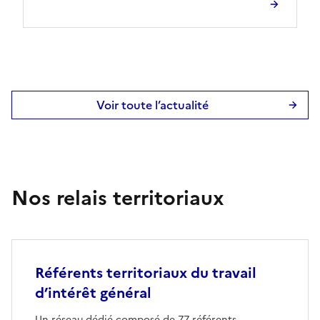
transformations qui façonnent nos métiers. Le
séminaire a été ouvert par Bruno Clément-
Petremann, directeur de […]
Voir toute l’actualité
Nos relais territoriaux
Référents territoriaux du travail
d’intérêt général
Un réseau dédié composé de 77 référents