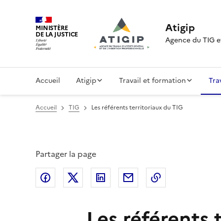
Atigip
MINISTÈRE
DE LA JUSTICE
Agence du TIG et
Accueil
Atigip
Travail et formation
Tra
Accueil
TIG
Les référents territoriaux du TIG
Partager la page
Partager sur Facebook
Partager sur Twitter
Partager sur LinkedIn
Partager par email
Copier dans le
Les référents 