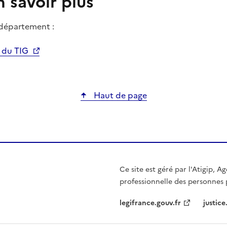
 savoir plus
 département :
x du TIG
Haut de page
Ce site est géré par l'Atigip, A
professionnelle des personnes 
legifrance.gouv.fr
justice