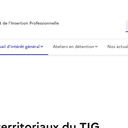
 de l'Insertion Professionnelle
R
vail d'intérêt général
Ateliers en détention
Nos actual
 presse-papier
territoriaux du TIG