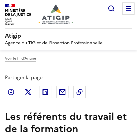
Recherc
MINISTÈRE
DE LA JUSTICE
Atigip
Agence du TIG et de l'Insertion Professionnelle
Voir le fil d’Ariane
Partager la page
Partager sur Facebook
Partager sur Twitter
Partager sur LinkedIn
Partager par email
Copier dans le presse
Les référents du travail et
de la formation