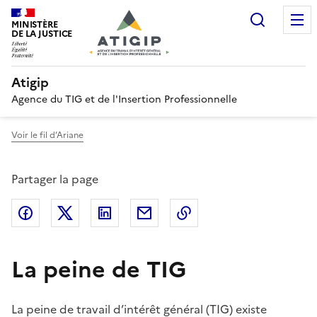
Recherc
MINISTÈRE
DE LA JUSTICE
Atigip
Agence du TIG et de l'Insertion Professionnelle
Voir le fil d’Ariane
Partager la page
Partager sur Facebook
Partager sur Twitter
Partager sur LinkedIn
Partager par email
Copier dans le presse
La peine de TIG
La peine de travail d’intérêt général (TIG) existe