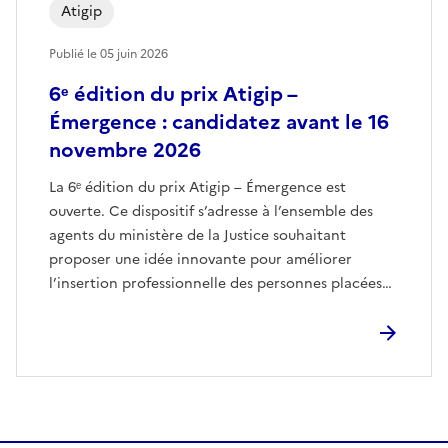
Atigip
Publié le
05 juin 2026
6ᵉ édition du prix Atigip –
Émergence : candidatez avant le 16
novembre 2026
La 6ᵉ édition du prix Atigip – Émergence est
ouverte. Ce dispositif s’adresse à l’ensemble des
agents du ministère de la Justice souhaitant
proposer une idée innovante pour améliorer
l’insertion professionnelle des personnes placées
sous main de justice, en milieu ouvert comme en
milieu fermé. L’objectif du prix est d’accompagner
les porteurs de projets dans […]