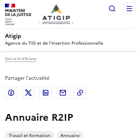
Recherc
MINISTÈRE
DE LA JUSTICE
Atigip
Agence du TIG et de l'Insertion Professionnelle
Voir le fil d’Ariane
Partager l'actualité
Partager sur Facebook
Partager sur Twitter
Partager sur LinkedIn
Partager par email
Copier dans le presse
Annuaire R2IP
Travail et formation
Annuaire