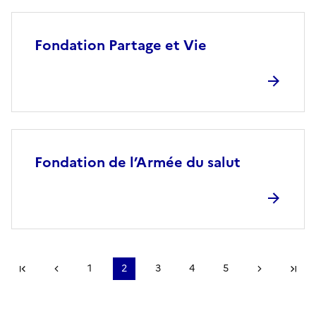
Fondation Partage et Vie
Fondation de l’Armée du salut
Première page
Page précédente
1
2
3
4
5
Page suiv
De