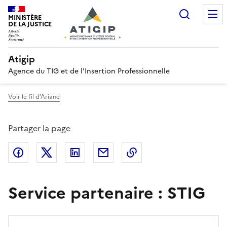
Recherc
MINISTÈRE
DE LA JUSTICE
Atigip
Agence du TIG et de l'Insertion Professionnelle
Voir le fil d’Ariane
Partager la page
Partager sur Facebook
Partager sur Twitter
Partager sur LinkedIn
Partager par email
Copier dans le presse
Service partenaire :
STIG